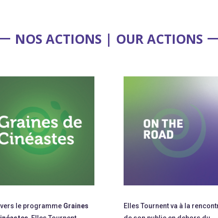
NOS ACTIONS | OUR ACTIONS
avers le programme
Graines
Elles Tournent va à la rencont
inéastes
, Elles Tournent
de son public en dehors du