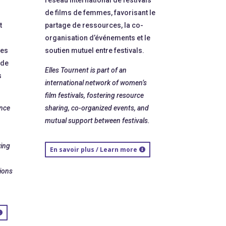
de films de femmes, favorisant le
t
partage de ressources, la co-
organisation d’événements et le
des
soutien mutuel entre festivals.
 de
Elles Tournent is part of an
s
international network of women’s
film festivals, fostering resource
ence
sharing, co-organized events, and
mutual support between festivals.
wing
En savoir plus / Learn more
ions