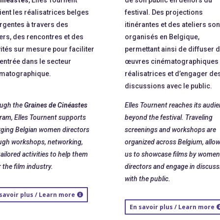
ient les réalisatrices belges
festival. Des projections
gentes à travers des
itinérantes et des ateliers son
iers, des rencontres et des
organisés en Belgique,
vités sur mesure pour faciliter
permettant ainsi de diffuser 
 entrée dans le secteur
œuvres cinématographiques
matographique.
réalisatrices et d’engager de
discussions avec le public.
ugh the
Graines de Cinéastes
Elles Tournent reaches its audi
ram, Elles Tournent supports
beyond the festival. Traveling
ging Belgian women directors
screenings and workshops are
ugh workshops, networking,
organized across Belgium, allo
ailored activities to help them
us to showcase films by women
 the film industry.
directors and engage in discuss
with the public.
savoir plus / Learn more
En savoir plus / Learn more