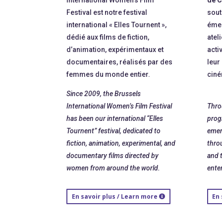
Festival est notre festival
sout
international « Elles Tournent »,
émer
dédié aux films de fiction,
atel
d’animation, expérimentaux et
acti
documentaires, réalisés par des
leur
femmes du monde entier.
ciné
Since 2009, the Brussels
International Women’s Film Festival
Thro
has been our international “Elles
prog
Tournent” festival, dedicated to
emer
fiction, animation, experimental, and
thro
documentary films directed by
and t
women from around the world.
enter
En savoir plus / Learn more
En 