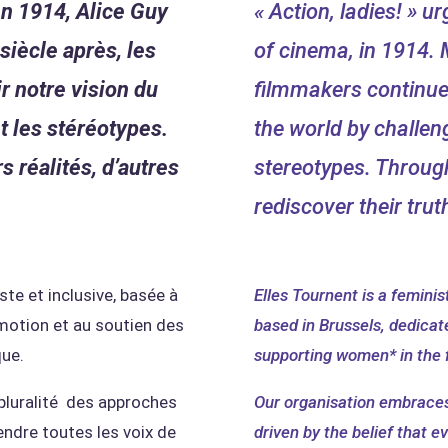
en 1914, Alice Guy
« Action, ladies! » u
siècle après, les
of cinema, in 1914. 
ir notre vision du
filmmakers continue
t les stéréotypes.
the world by challe
s réalités, d’autres
stereotypes. Through 
rediscover their truth,
te et inclusive, basée à
Elles Tournent is a feminis
romotion et au soutien des
based in Brussels, dedica
que.
supporting women* in the f
 pluralité des approches
Our organisation embraces 
endre toutes les voix de
driven by the belief that 