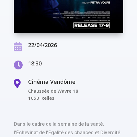
22/04/2026

18:30

Cinéma Vendôme

Chaussée de Wavre 18
1050 Ixelles
Dans le cadre de la semaine de la santé,
l’Échevinat de l’Égalité des chances et Diversité